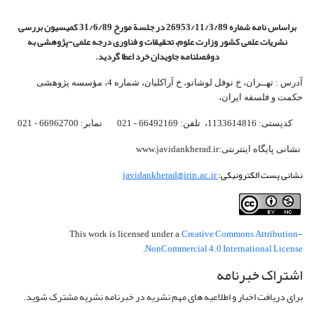
براساس نامه شماره 26953/11/3/89 در جلسة مورخ 31/6/89 کمیسیون
بررسی
نشریات علمی کشور وزارت علوم، تحقیقات و فناوری درجه علمی‌-پژوهشی
به
دوفصلنامه جاویدان خرد اعطا گردید.
آدرس : تهــران، خ نوفل لوشاتو، خ آراکلیان، شماره 4،‌ مؤسسه پژوهشی
حکمت و فلسفه ایران،‌
کدپستی: 1133614816، تلفن: 66492169 - 021 نمابر: 66962700 - 021
نشانی پایگاه اینترنتی:www.javidankherad.ir
نشانی پست الکترونیکی:
javidankherad@irip.ac.ir
Creative Commons Attribution-
This work is licensed under a
NonCommercial 4.0 International License
.
اشتراک خبرنامه
برای دریافت اخبار و اطلاعیه های مهم نشریه در خبرنامه نشریه مشترک شوید.