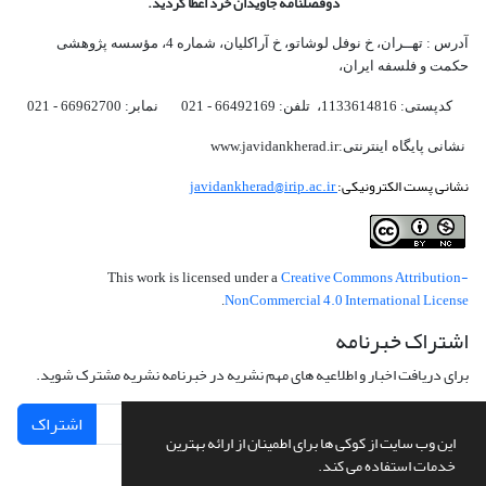
دوفصلنامه جاویدان خرد اعطا گردید.
آدرس : تهــران، خ نوفل لوشاتو، خ آراکلیان، شماره 4،‌ مؤسسه پژوهشی
حکمت و فلسفه ایران،‌
کدپستی: 1133614816، تلفن: 66492169 - 021 نمابر: 66962700 - 021
نشانی پایگاه اینترنتی:www.javidankherad.ir
نشانی پست الکترونیکی:
javidankherad@irip.ac.ir
Creative Commons Attribution-
This work is licensed under a
NonCommercial 4.0 International License
.
اشتراک خبرنامه
برای دریافت اخبار و اطلاعیه های مهم نشریه در خبرنامه نشریه مشترک شوید.
اشتراک
این وب سایت از کوکی ها برای اطمینان از ارائه بهترین
خدمات استفاده می کند.