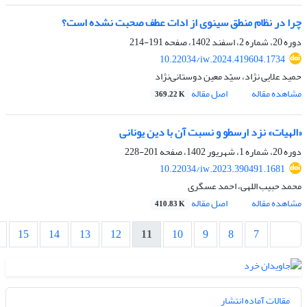
چرا در نظام منطق سینوی از ادات عطف صحبت نشده است؟
دوره 20، شماره 2، اسفند 1402، صفحه
191-214
10.22034/iw.2024.419604.1734
حمید علایی نژاد، سیّد معین دوستانی‌نژاد
مشاهده مقاله
اصل مقاله
369.22 K
«الهیات» نزد ارسطو و نسبت آن با دین یونانی
دوره 20، شماره 1، شهریور 1402، صفحه
201-228
10.22034/iw.2023.390491.1681
محمد حبیب اللهی، احمد عسگری
مشاهده مقاله
اصل مقاله
410.83 K
15
14
13
12
11
10
9
8
7
مقالات آماده انتشار