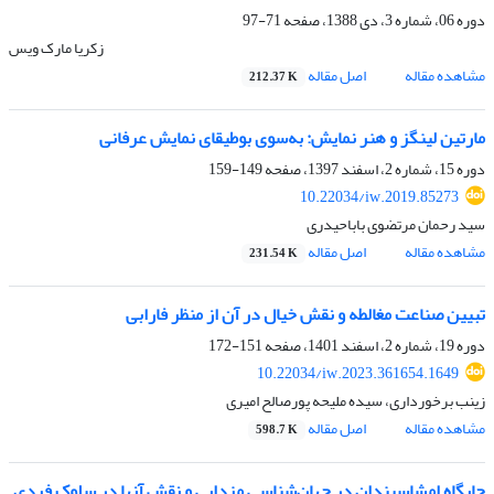
دوره 06، شماره 3، دی 1388، صفحه
71-97
زکریا مارک ویس
مشاهده مقاله
اصل مقاله
212.37 K
مارتین لینگز و هنر نمایش: به‌سوی بوطیقای نمایش عرفانی
دوره 15، شماره 2، اسفند 1397، صفحه
149-159
10.22034/iw.2019.85273
سید رحمان مرتضوی باباحیدری
مشاهده مقاله
اصل مقاله
231.54 K
تبیین صناعت مغالطه و نقش خیال در آن از منظر فارابی
دوره 19، شماره 2، اسفند 1401، صفحه
151-172
10.22034/iw.2023.361654.1649
زینب برخورداری، سیده ملیحه پورصالح امیری
مشاهده مقاله
اصل مقاله
598.7 K
جایگاه امشاسپندان در جهان‌شناسی مزدایی و نقش آنها در سلوک فردی