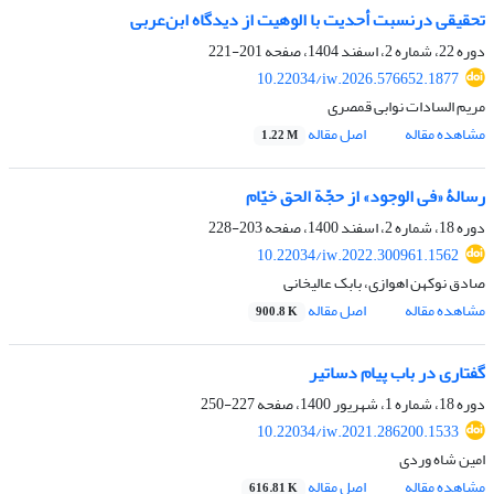
تحقیقی درنسبت أحدیت با الوهیت از دیدگاه ابن‌عربی
دوره 22، شماره 2، اسفند 1404، صفحه
201-221
10.22034/iw.2026.576652.1877
مریم السادات نوابی قمصری
مشاهده مقاله
اصل مقاله
1.22 M
رسالۀ «فی الوجود» از حجّة الحق خیّام
دوره 18، شماره 2، اسفند 1400، صفحه
203-228
10.22034/iw.2022.300961.1562
صادق نوکهن اهوازی، بابک عالیخانی
مشاهده مقاله
اصل مقاله
900.8 K
گفتاری در باب پیام دساتیر
دوره 18، شماره 1، شهریور 1400، صفحه
227-250
10.22034/iw.2021.286200.1533
امین شاه‌ وردی
مشاهده مقاله
اصل مقاله
616.81 K