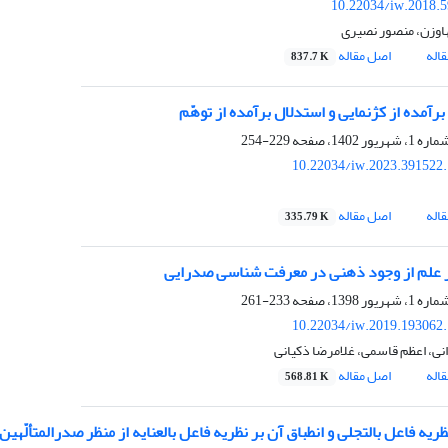
10.22034/iw.2018.
اوزن، منصور نصیری
اله
اصل مقاله
837.7 K
رآمده از کژنمایی و استدلال برآمده از توهّم
229-254
10.22034/iw.2023.391522
اله
اصل مقاله
335.79 K
ز علم از وجود ذهنی در معرفت شناسی صدرایی
233-261
10.22034/iw.2019.193062
نی، اعظم قاسمی، غلامرضا ذکیانی
اله
اصل مقاله
568.81 K
یه فاعل بالتجلی و انطباق آن بر نظریه فاعل بالعنایه از منظر صدرالمتألّه