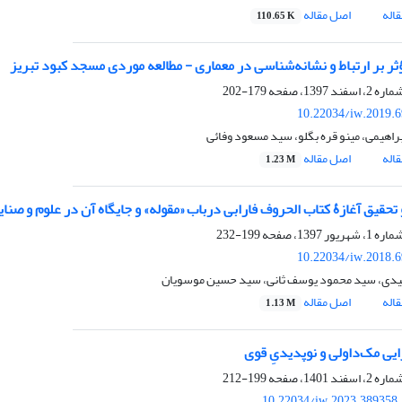
اله
اصل مقاله
110.65 K
ثر بر ارتباط و نشانه‌شناسی در معماری - مطالعه موردی مسجد کبود تبریز
179-202
10.22034/iw.2019.
براهیمی، مینو قره بگلو، سید مسعود وفائی
اله
اصل مقاله
1.23 M
تحقیق آغازۀ کتاب الحروف فارابی درباب «مقوله» و جایگاه آن در علوم و صنای
199-232
10.22034/iw.2018.
یدی، سید محمود یوسف ثانی، سید حسین موسویان
اله
اصل مقاله
1.13 M
ایی مک‌داولی و نوپدیدیِ قوی
199-212
10.22034/iw.2023.389358