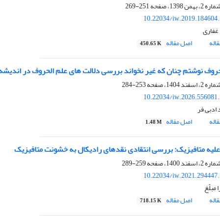
251-269
10.22034/iw.2019.184604
غفاری
اله
اصل مقاله
450.65 K
روف نوشتم چنان که غیر نخواند بررسی دلالت های علم الحروف در اندیشه 
253-284
10.22034/iw.2026.556081
ادبی فر
اله
اصل مقاله
1.48 M
یه متافیزیک: بررسی انتقادی نقدهای رادیکال به خشونت متافیزیک
259-289
10.22034/iw.2021.294447
مبلّغ
اله
اصل مقاله
718.15 K