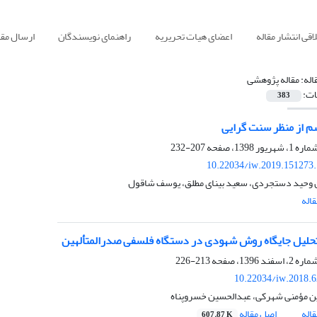
قی انتشار مقاله
اعضای هیات تحریریه
راهنمای نویسندگان
ارسال مقا
اله:
مقاله پژوهشی
ات:
383
 از منظر سنت گرایی
207-232
10.22034/iw.2019.151273
وحید دستجردی، سعید بینای مطلق، یوسف شاقول
اله
تحلیل جایگاه روش شهودی در دستگاه‌ فلسفی صدرالمتألهین
213-226
10.22034/iw.2018.
ن مؤمنی شهرکی، عبدالحسین خسروپناه
اله
اصل مقاله
607.87 K