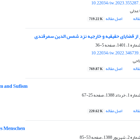
10.22034/iw.2023.355287
 عدلی
اله
اصل مقاله
719.22 K
 از قضایای حقیقیه و خارجیه نزد شمس‌ الدین سمرقندی
5-36
10.22034/iw.2022.346739
لاحی
اله
اصل مقاله
769.87 K
m and Sufism
25-67
اله
اصل مقاله
220.62 K
es Menschen
53-85