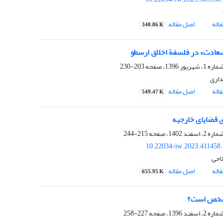
اله
اصل مقاله
340.86 K
عادت» در فلسفة اخلاق ارسطو
203-230
داری
اله
اصل مقاله
549.47 K
 قضایای خارجیه
215-244
10.22034/iw.2023.411458
لاحی
اله
اصل مقاله
655.95 K
 شخص است؟
227-258