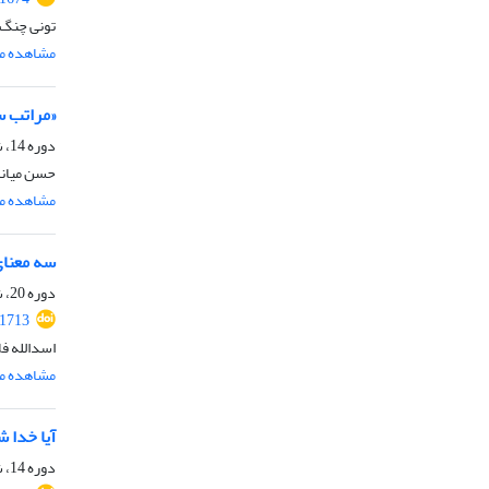
تونی چنگ
مشاهده مق
«مراتب س
دوره 14، شماره 1، شهریور 1396، صفحه
حسن میان
مشاهده مق
سه معنای
دوره 20، شماره 2، اسفند 1402، صفحه
.1713
اسدالله ف
مشاهده مق
آیا خدا
دوره 14، شماره 2، اسفند 1396، صفحه