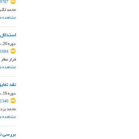
59787
محمد لگنه
مشاهده مق
استدلال ب
دوره 20، شماره 1، شهریور 1402، صفحه
.1684
فراز عطار
مشاهده مق
نقد تمای
دوره 16، شماره 1، شهریور 1398، صفحه
.1340
محمد یزدا
مشاهده مق
بررسی نظر