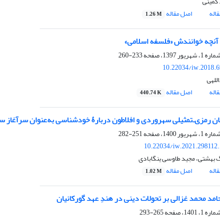
 گمینی
اله
اصل مقاله
1.26 M
آنچه خوانندش «فلسفه اسلامی»
233-260
10.22034/iw.2018.
للهی
اله
اصل مقاله
440.74 K
ان رمزی‌ـ‌تمثیلی سهروردی و افلاطون دربارۀ خودشناسی به‌عنوان سرآغاز 
251-282
10.22034/iw.2021.298112
 بهشتی، مجید طاوسی ینگابادی
اله
اصل مقاله
1.02 M
حامد محمد غزالی بر تحولات دینی در هندِ عهد گورکانیان
265-293