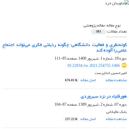
نوع مقاله:
مقاله پژوهشی
تعداد مقالات:
383
کوته‌نظری و فعالیت دانشگاهی: چگونه رذیلتی فکری می‌تواند اجتماع
علمی را آلوده کند
دوره 18، شماره 1، شهریور 1400، صفحه
85-111
10.22034/iw.2021.254755.1466
امیرحسین خداپرست
مشاهده مقاله
اصل مقاله
676.01 K
هورقلیا» در نزد سهروردی
دوره 07، شماره 2، شهریور 1389، صفحه
87-104
بابک عالیخانی
مشاهده مقاله
اصل مقاله
237.22 K