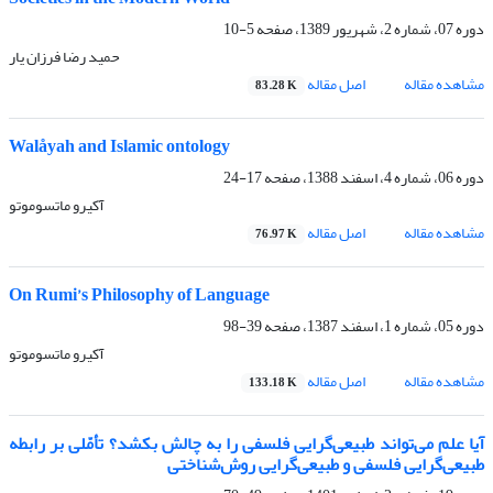
دوره 07، شماره 2، شهریور 1389، صفحه
5-10
حمید رضا فرزان یار
مشاهده مقاله
اصل مقاله
83.28 K
Walåyah and Islamic ontology
دوره 06، شماره 4، اسفند 1388، صفحه
17-24
آکیرو ماتسوموتو
مشاهده مقاله
اصل مقاله
76.97 K
On Rumi’s Philosophy of Language
دوره 05، شماره 1، اسفند 1387، صفحه
39-98
آکیرو ماتسوموتو
مشاهده مقاله
اصل مقاله
133.18 K
آیا علم می‌تواند ‌طبیعی‌گرایی فلسفی را به چالش بکشد؟ تأمّلی بر رابطه
‌طبیعی‌گرایی فلسفی و طبیعی‌گرایی روش‌شناختی