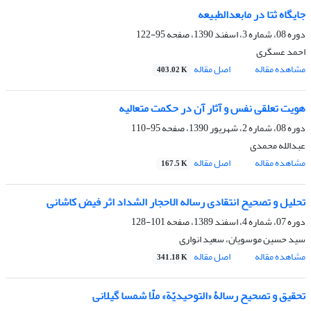
جایگاه ثتا در مابعدالطبیعه
دوره 08، شماره 3، اسفند 1390، صفحه
95-122
احمد عسگری
مشاهده مقاله
اصل مقاله
403.02 K
هویت تعلقی نفس و آثار آن در حکمت متعالیه
دوره 08، شماره 2، شهریور 1390، صفحه
95-110
عبدالله محمدی
مشاهده مقاله
اصل مقاله
167.5 K
تحلیل و تصحیح انتقادی رساله الاحجار الشداد اثر فیض کاشانی
دوره 07، شماره 4، اسفند 1389، صفحه
101-128
سید حسین موسویان، سعید انواری
مشاهده مقاله
اصل مقاله
341.18 K
تحقیق و تصحیح رسالۀ «التوحیدیّة» ملّا شمسا گیلانی