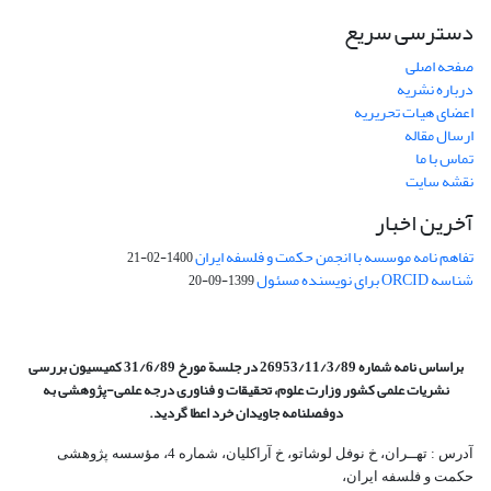
دسترسی سریع
صفحه اصلی
درباره نشریه
اعضای هیات تحریریه
ارسال مقاله
تماس با ما
نقشه سایت
آخرین اخبار
تفاهم نامه موسسه با انجمن حکمت و فلسفه ایران
1400-02-21
شناسه ORCID برای نویسنده مسئول
1399-09-20
براساس نامه شماره 26953/11/3/89 در جلسة مورخ 31/6/89 کمیسیون
بررسی
نشریات علمی کشور وزارت علوم، تحقیقات و فناوری درجه علمی‌-پژوهشی
به
دوفصلنامه جاویدان خرد اعطا گردید.
آدرس : تهــران، خ نوفل لوشاتو، خ آراکلیان، شماره 4،‌ مؤسسه پژوهشی
حکمت و فلسفه ایران،‌