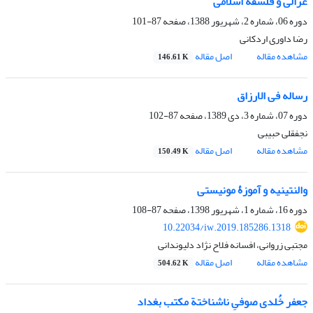
غزالی و فلسفه اسلامی
دوره 06، شماره 2، شهریور 1388، صفحه
87-101
رضا داوری اردکانی
مشاهده مقاله
اصل مقاله
146.61 K
رساله فی الارزاق
دوره 07، شماره 3، دی 1389، صفحه
87-102
نجفقلی حبیبی
مشاهده مقاله
اصل مقاله
150.49 K
والنتینیه و آموزۀ مونیستی
دوره 16، شماره 1، شهریور 1398، صفحه
87-108
10.22034/iw.2019.185286.1318
مجتبی زروانی، افسانه فلاح نژاد دلیوندانی
مشاهده مقاله
اصل مقاله
504.62 K
جعفر خُلدی صوفیِ ناشناختة مکتب بغداد