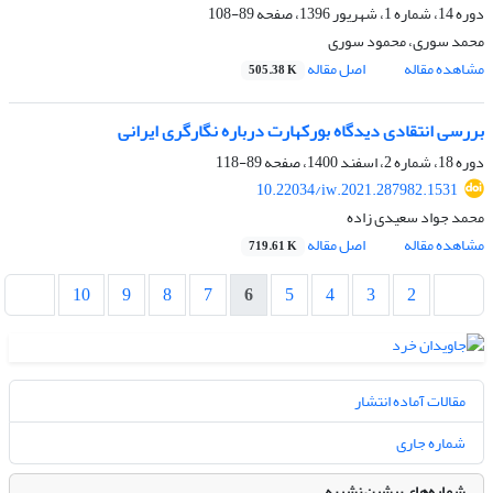
دوره 14، شماره 1، شهریور 1396، صفحه
89-108
محمد سوری، محمود سوری
مشاهده مقاله
اصل مقاله
505.38 K
بررسی انتقادی دیدگاه بورکهارت درباره نگارگری ایرانی
دوره 18، شماره 2، اسفند 1400، صفحه
89-118
10.22034/iw.2021.287982.1531
محمد جواد سعیدی زاده
مشاهده مقاله
اصل مقاله
719.61 K
10
9
8
7
6
5
4
3
2
مقالات آماده انتشار
شماره جاری
شماره‌های پیشین نشریه