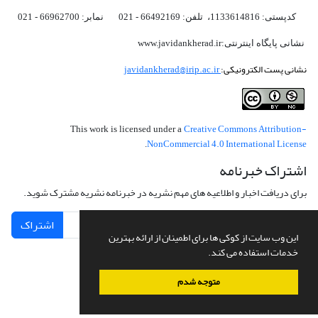
کدپستی: 1133614816، تلفن: 66492169 - 021 نمابر: 66962700 - 021
نشانی پایگاه اینترنتی:www.javidankherad.ir
نشانی پست الکترونیکی:
javidankherad@irip.ac.ir
Creative Commons Attribution-
This work is licensed under a
NonCommercial 4.0 International License
.
اشتراک خبرنامه
برای دریافت اخبار و اطلاعیه های مهم نشریه در خبرنامه نشریه مشترک شوید.
اشتراک
این وب سایت از کوکی ها برای اطمینان از ارائه بهترین
خدمات استفاده می کند.
متوجه شدم
سامانه مدیریت نشریات علمی.
طراحی و پیاده سازی از
سیناوب