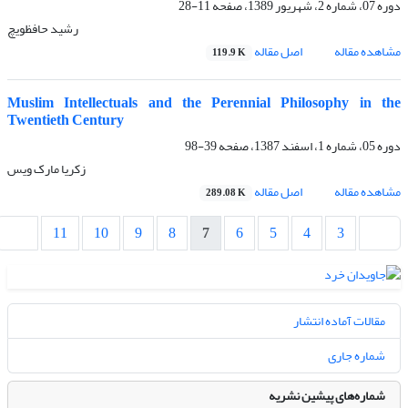
دوره 07، شماره 2، شهریور 1389، صفحه
11-28
رشید حافظویچ
مشاهده مقاله
اصل مقاله
119.9 K
Muslim Intellectuals and the Perennial Philosophy in the
Twentieth Century
دوره 05، شماره 1، اسفند 1387، صفحه
39-98
زکریا مارک ویس
مشاهده مقاله
اصل مقاله
289.08 K
11
10
9
8
7
6
5
4
3
مقالات آماده انتشار
شماره جاری
شماره‌های پیشین نشریه