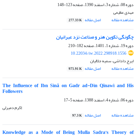
دوره 08، شماره 3، اسفند 1390، صفحه
123-148
مهدی عظیمی
مشاهده مقاله
اصل مقاله
277.33 K
چگونگی تکوین هنر و صناعت نزد عبرانیان
دوره 19، شماره 1، 1401، صفحه
182-210
10.22034/iw.2022.298918.1556
ایرج داداشی، سمیه جلالیان
مشاهده مقاله
اصل مقاله
975.91 K
The Influence of Ibn Sìnå on Gadr ad-Dìn Qinawì and His
Followers
دوره 06، شماره 4، اسفند 1388، صفحه
5-17
اِکرم دمیرلی
مشاهده مقاله
اصل مقاله
97.3 K
Knowledge as a Mode of Being Mulla Sadra’s Theory of