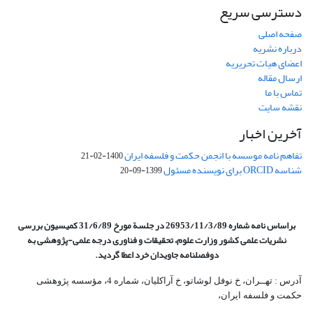
دسترسی سریع
صفحه اصلی
درباره نشریه
اعضای هیات تحریریه
ارسال مقاله
تماس با ما
نقشه سایت
آخرین اخبار
تفاهم نامه موسسه با انجمن حکمت و فلسفه ایران
1400-02-21
شناسه ORCID برای نویسنده مسئول
1399-09-20
براساس نامه شماره 26953/11/3/89 در جلسة مورخ 31/6/89 کمیسیون
بررسی
نشریات علمی کشور وزارت علوم، تحقیقات و فناوری درجه علمی‌-پژوهشی
به
دوفصلنامه جاویدان خرد اعطا گردید.
آدرس : تهــران، خ نوفل لوشاتو، خ آراکلیان، شماره 4،‌ مؤسسه پژوهشی
حکمت و فلسفه ایران،‌