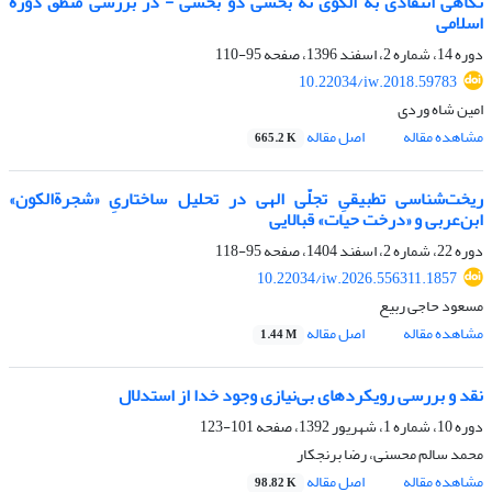
نگاهی انتقادی به الگوی نُه بخشی دو بخشی - در بررسی منطق دورة
اسلامی
دوره 14، شماره 2، اسفند 1396، صفحه
95-110
10.22034/iw.2018.59783
امین شاه وردی
مشاهده مقاله
اصل مقاله
665.2 K
ریخت‌شناسی تطبیقیِ تجلّی الهی در تحلیل ساختاریِ «شجرة‌الکون»
ابن‌عربی و «درخت حیات» قبالایی
دوره 22، شماره 2، اسفند 1404، صفحه
95-118
10.22034/iw.2026.556311.1857
مسعود حاجی ربیع
مشاهده مقاله
اصل مقاله
1.44 M
نقد و بررسی رویکردهای بی‌نیازی وجود خدا از استدلال
دوره 10، شماره 1، شهریور 1392، صفحه
101-123
محمد سالم محسنی، رضا برنجکار
مشاهده مقاله
اصل مقاله
98.82 K