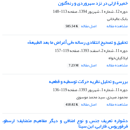
خمیرة ازلی در نزد سهروردی و رنه‌گنون
دوره 12، شماره 1، شهریور 1394، صفحه
113-148
بابک عالیخانی
مشاهده مقاله
اصل مقاله
585.54 K
تحقیق و تصحیح انتقادی رساله «فی أغراض ما بعد الطبیعة»
دوره 11، شماره 2، اسفند 1393، صفحه
119-157
لیلا کیان‌خواه
مشاهده مقاله
اصل مقاله
7.23 M
بررسی و تحلیل نظریه حرکت توسطیه و قطعیه
دوره 11، شماره 1، شهریور 1393، صفحه
119-136
محمود صیدی، سید محمد موسوی
مشاهده مقاله
اصل مقاله
418.02 K
دشواره تعریف جنس و نوع اضافی و دیگر مفاهیم متضایف: ارسطو،
فرفوریوس، فارابی، ابن سینا