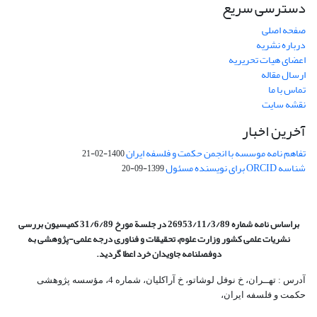
دسترسی سریع
صفحه اصلی
درباره نشریه
اعضای هیات تحریریه
ارسال مقاله
تماس با ما
نقشه سایت
آخرین اخبار
تفاهم نامه موسسه با انجمن حکمت و فلسفه ایران
1400-02-21
شناسه ORCID برای نویسنده مسئول
1399-09-20
براساس نامه شماره 26953/11/3/89 در جلسة مورخ 31/6/89 کمیسیون
بررسی
نشریات علمی کشور وزارت علوم، تحقیقات و فناوری درجه علمی‌-پژوهشی
به
دوفصلنامه جاویدان خرد اعطا گردید.
آدرس : تهــران، خ نوفل لوشاتو، خ آراکلیان، شماره 4،‌ مؤسسه پژوهشی
حکمت و فلسفه ایران،‌