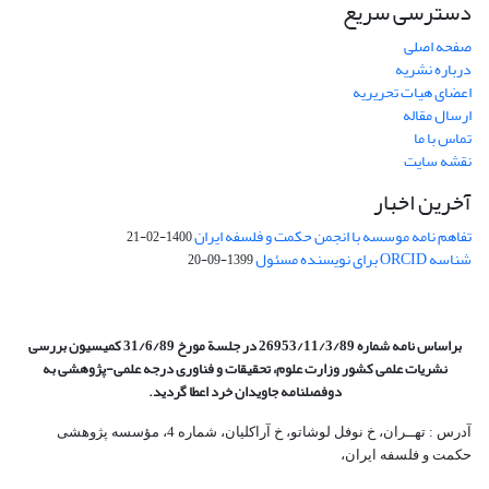
دسترسی سریع
صفحه اصلی
درباره نشریه
اعضای هیات تحریریه
ارسال مقاله
تماس با ما
نقشه سایت
آخرین اخبار
تفاهم نامه موسسه با انجمن حکمت و فلسفه ایران
1400-02-21
شناسه ORCID برای نویسنده مسئول
1399-09-20
براساس نامه شماره 26953/11/3/89 در جلسة مورخ 31/6/89 کمیسیون
بررسی
نشریات علمی کشور وزارت علوم، تحقیقات و فناوری درجه علمی‌-پژوهشی
به
دوفصلنامه جاویدان خرد اعطا گردید.
آدرس : تهــران، خ نوفل لوشاتو، خ آراکلیان، شماره 4،‌ مؤسسه پژوهشی
حکمت و فلسفه ایران،‌