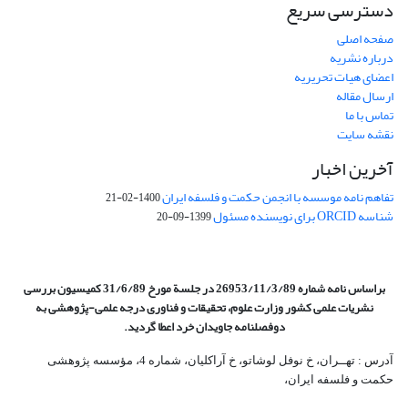
دسترسی سریع
صفحه اصلی
درباره نشریه
اعضای هیات تحریریه
ارسال مقاله
تماس با ما
نقشه سایت
آخرین اخبار
تفاهم نامه موسسه با انجمن حکمت و فلسفه ایران
1400-02-21
شناسه ORCID برای نویسنده مسئول
1399-09-20
براساس نامه شماره 26953/11/3/89 در جلسة مورخ 31/6/89 کمیسیون
بررسی
نشریات علمی کشور وزارت علوم، تحقیقات و فناوری درجه علمی‌-پژوهشی
به
دوفصلنامه جاویدان خرد اعطا گردید.
آدرس : تهــران، خ نوفل لوشاتو، خ آراکلیان، شماره 4،‌ مؤسسه پژوهشی
حکمت و فلسفه ایران،‌