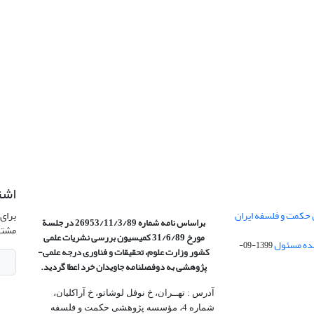
اشت
 حکمت و فلسفه ایران
برای 
براساس نامه شماره 26953/11/3/89 در جلسة
مشتر
مورخ 31/6/89 کمیسیون
بررسی نشریات علمی
1399-09-
کشور وزارت علوم، تحقیقات و فناوری درجه علمی‌-
پژوهشی
به دوفصلنامه جاویدان خرد اعطا گردید.
آدرس : تهــران، خ نوفل لوشاتو، خ آراکلیان،
شماره 4،‌ مؤسسه پژوهشی حکمت و فلسفه