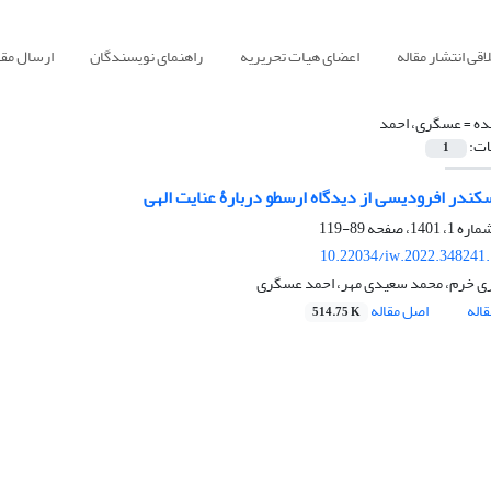
قی انتشار مقاله
اعضای هیات تحریریه
راهنمای نویسندگان
ارسال مقا
ده =
عسگری، احمد
ات:
1
کندر افرودیسی از دیدگاه ارسطو دربارۀ عنایت الهی
89-119
10.22034/iw.2022.348241
ری خرم، محمد سعیدی مهر، احمد عسگری
اله
اصل مقاله
514.75 K