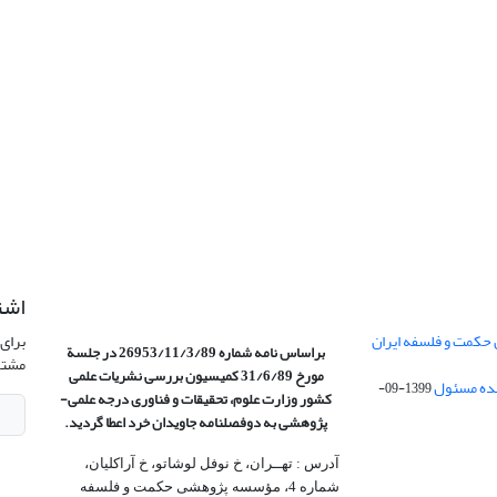
اشت
 حکمت و فلسفه ایران
برای 
براساس نامه شماره 26953/11/3/89 در جلسة
مشتر
مورخ 31/6/89 کمیسیون
بررسی نشریات علمی
1399-09-
کشور وزارت علوم، تحقیقات و فناوری درجه علمی‌-
پژوهشی
به دوفصلنامه جاویدان خرد اعطا گردید.
آدرس : تهــران، خ نوفل لوشاتو، خ آراکلیان،
شماره 4،‌ مؤسسه پژوهشی حکمت و فلسفه