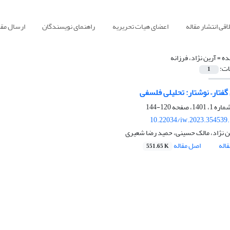
قی انتشار مقاله
اعضای هیات تحریریه
راهنمای نویسندگان
ارسال مقا
ده =
آرین نژاد، فرزانه
ات:
1
گفتار– نوشتار: تحلیلی فلسفی
120-144
10.22034/iw.2023.354539
ین نژاد، مالک حسینی، حمید رضا شعیری
اله
اصل مقاله
551.65 K