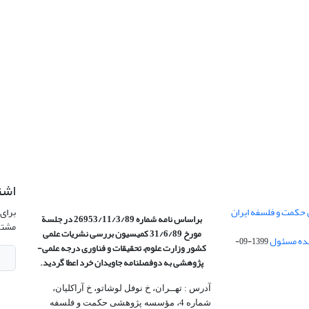
اشت
 حکمت و فلسفه ایران
برای 
براساس نامه شماره 26953/11/3/89 در جلسة
مشتر
مورخ 31/6/89 کمیسیون
بررسی نشریات علمی
1399-09-
کشور وزارت علوم، تحقیقات و فناوری درجه علمی‌-
پژوهشی
به دوفصلنامه جاویدان خرد اعطا گردید.
آدرس : تهــران، خ نوفل لوشاتو، خ آراکلیان،
شماره 4،‌ مؤسسه پژوهشی حکمت و فلسفه