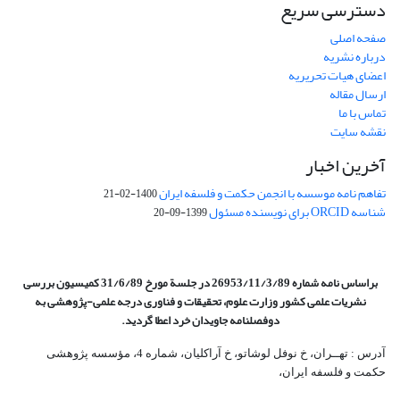
دسترسی سریع
صفحه اصلی
درباره نشریه
اعضای هیات تحریریه
ارسال مقاله
تماس با ما
نقشه سایت
آخرین اخبار
تفاهم نامه موسسه با انجمن حکمت و فلسفه ایران
1400-02-21
شناسه ORCID برای نویسنده مسئول
1399-09-20
براساس نامه شماره 26953/11/3/89 در جلسة مورخ 31/6/89 کمیسیون
بررسی
نشریات علمی کشور وزارت علوم، تحقیقات و فناوری درجه علمی‌-پژوهشی
به
دوفصلنامه جاویدان خرد اعطا گردید.
آدرس : تهــران، خ نوفل لوشاتو، خ آراکلیان، شماره 4،‌ مؤسسه پژوهشی
حکمت و فلسفه ایران،‌