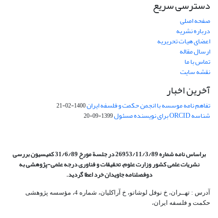
دسترسی سریع
صفحه اصلی
درباره نشریه
اعضای هیات تحریریه
ارسال مقاله
تماس با ما
نقشه سایت
آخرین اخبار
تفاهم نامه موسسه با انجمن حکمت و فلسفه ایران
1400-02-21
شناسه ORCID برای نویسنده مسئول
1399-09-20
براساس نامه شماره 26953/11/3/89 در جلسة مورخ 31/6/89 کمیسیون
بررسی
نشریات علمی کشور وزارت علوم، تحقیقات و فناوری درجه علمی‌-پژوهشی
به
دوفصلنامه جاویدان خرد اعطا گردید.
آدرس : تهــران، خ نوفل لوشاتو، خ آراکلیان، شماره 4،‌ مؤسسه پژوهشی
حکمت و فلسفه ایران،‌