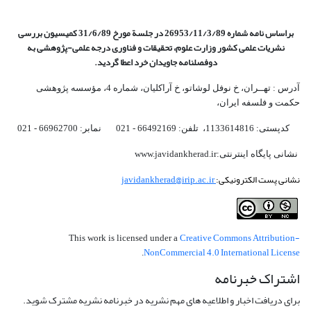
براساس نامه شماره 26953/11/3/89 در جلسة مورخ 31/6/89 کمیسیون
بررسی
نشریات علمی کشور وزارت علوم، تحقیقات و فناوری درجه علمی‌-پژوهشی
به
دوفصلنامه جاویدان خرد اعطا گردید.
آدرس : تهــران، خ نوفل لوشاتو، خ آراکلیان، شماره 4،‌ مؤسسه پژوهشی
حکمت و فلسفه ایران،‌
کدپستی: 1133614816، تلفن: 66492169 - 021 نمابر: 66962700 - 021
نشانی پایگاه اینترنتی:www.javidankherad.ir
نشانی پست الکترونیکی:
javidankherad@irip.ac.ir
Creative Commons Attribution-
This work is licensed under a
NonCommercial 4.0 International License
.
اشتراک خبرنامه
برای دریافت اخبار و اطلاعیه های مهم نشریه در خبرنامه نشریه مشترک شوید.