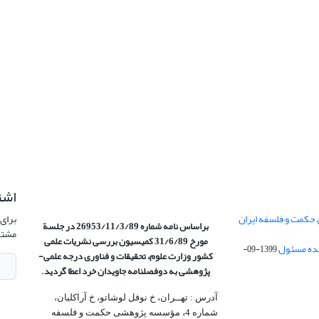
اشت
 حکمت و فلسفه ایران
برای 
براساس نامه شماره 26953/11/3/89 در جلسة
مشتر
مورخ 31/6/89 کمیسیون
بررسی نشریات علمی
1399-09-
کشور وزارت علوم، تحقیقات و فناوری درجه علمی‌-
پژوهشی
به دوفصلنامه جاویدان خرد اعطا گردید.
آدرس : تهــران، خ نوفل لوشاتو، خ آراکلیان،
شماره 4،‌ مؤسسه پژوهشی حکمت و فلسفه