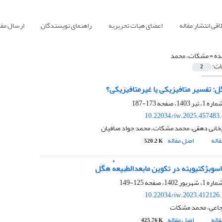
قی انتشار مقاله
اعضای هیات تحریریه
راهنمای نویسندگان
ارسال مقا
ده =
مشکات، محمد
ات:
2
: تفسیر متافیزیکی یا غیرمتافیزیکی؟
173-187
10.22034/iw.2025.457483
خانی دهقی، محمد مشکات، محمد جواد صافیان
اله
اصل مقاله
520.2 K
سوبژکتیویته در تکوین مابعدالطبیعهٔ هگل
125-149
10.22034/iw.2023.412126
اعی، محمد مشکات
اله
اصل مقاله
425.76 K