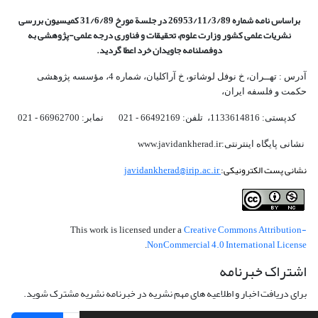
براساس نامه شماره 26953/11/3/89 در جلسة مورخ 31/6/89 کمیسیون
بررسی
نشریات علمی کشور وزارت علوم، تحقیقات و فناوری درجه علمی‌-پژوهشی
به
دوفصلنامه جاویدان خرد اعطا گردید.
آدرس : تهــران، خ نوفل لوشاتو، خ آراکلیان، شماره 4،‌ مؤسسه پژوهشی
حکمت و فلسفه ایران،‌
کدپستی: 1133614816، تلفن: 66492169 - 021 نمابر: 66962700 - 021
نشانی پایگاه اینترنتی:www.javidankherad.ir
نشانی پست الکترونیکی:
javidankherad@irip.ac.ir
Creative Commons Attribution-
This work is licensed under a
NonCommercial 4.0 International License
.
اشتراک خبرنامه
برای دریافت اخبار و اطلاعیه های مهم نشریه در خبرنامه نشریه مشترک شوید.