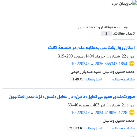
نویسنده =
وفائیان، محمدحسین
تعداد مقالات:
2
امکان روان‌شناسی به‌مثابه علم در فلسفۀ کانت
دوره 22، شماره 1، خرداد 1404، صفحه
290-319
10.22034/iw.2026.555343.1854
محمدحسین وفائیان، سید مهدیار رحیمی
مشاهده مقاله
اصل مقاله
1.49 M
صورت‌بندی مفهومی تمایز «ذهن» در مقابل «نفس» نزد صدرالمتالهین
دوره 21، شماره 1، تیر 1403، صفحه
46-63
10.22034/iw.2024.419050.1728
محمدحسین وفائیان
مشاهده مقاله
اصل مقاله
710.03 K