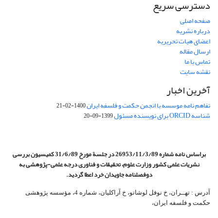
دسترسی سریع
صفحه اصلی
درباره نشریه
اعضای هیات تحریریه
ارسال مقاله
تماس با ما
نقشه سایت
آخرین اخبار
تفاهم نامه موسسه با انجمن حکمت و فلسفه ایران
1400-02-21
شناسه ORCID برای نویسنده مسئول
1399-09-20
براساس نامه شماره 26953/11/3/89 در جلسة مورخ 31/6/89 کمیسیون
بررسی
نشریات علمی کشور وزارت علوم، تحقیقات و فناوری درجه علمی‌-پژوهشی
به
دوفصلنامه جاویدان خرد اعطا گردید.
آدرس : تهــران، خ نوفل لوشاتو، خ آراکلیان، شماره 4،‌ مؤسسه پژوهشی
حکمت و فلسفه ایران،‌