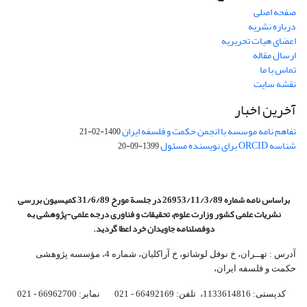
صفحه اصلی
درباره نشریه
اعضای هیات تحریریه
ارسال مقاله
تماس با ما
نقشه سایت
آخرین اخبار
تفاهم نامه موسسه با انجمن حکمت و فلسفه ایران
1400-02-21
شناسه ORCID برای نویسنده مسئول
1399-09-20
براساس نامه شماره 26953/11/3/89 در جلسة مورخ 31/6/89 کمیسیون
بررسی
نشریات علمی کشور وزارت علوم، تحقیقات و فناوری درجه علمی‌-پژوهشی
به
دوفصلنامه جاویدان خرد اعطا گردید.
آدرس : تهــران، خ نوفل لوشاتو، خ آراکلیان، شماره 4،‌ مؤسسه پژوهشی
حکمت و فلسفه ایران،‌
کدپستی: 1133614816، تلفن: 66492169 - 021 نمابر: 66962700 - 021