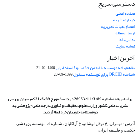
دسترسی سریع
صفحه اصلی
درباره نشریه
اعضای هیات تحریریه
ارسال مقاله
تماس با ما
نقشه سایت
آخرین اخبار
تفاهم نامه موسسه با انجمن حکمت و فلسفه ایران
1400-02-21
شناسه ORCID برای نویسنده مسئول
1399-09-20
براساس نامه شماره 26953/11/3/89 در جلسة مورخ 31/6/89 کمیسیون
بررسی
نشریات علمی کشور وزارت علوم، تحقیقات و فناوری درجه علمی‌-پژوهشی
به
دوفصلنامه جاویدان خرد اعطا گردید.
آدرس : تهــران، خ نوفل لوشاتو، خ آراکلیان، شماره 4،‌ مؤسسه پژوهشی
حکمت و فلسفه ایران،‌