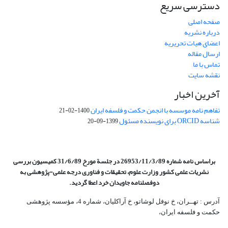
دسترسی سریع
صفحه اصلی
درباره نشریه
اعضای هیات تحریریه
ارسال مقاله
تماس با ما
نقشه سایت
آخرین اخبار
تفاهم نامه موسسه با انجمن حکمت و فلسفه ایران
1400-02-21
شناسه ORCID برای نویسنده مسئول
1399-09-20
براساس نامه شماره 26953/11/3/89 در جلسة مورخ 31/6/89 کمیسیون
بررسی
نشریات علمی کشور وزارت علوم، تحقیقات و فناوری درجه علمی‌-پژوهشی
به
دوفصلنامه جاویدان خرد اعطا گردید.
آدرس : تهــران، خ نوفل لوشاتو، خ آراکلیان، شماره 4،‌ مؤسسه پژوهشی
حکمت و فلسفه ایران،‌