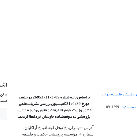
اشت
 حکمت و فلسفه ایران
برای 
براساس نامه شماره 26953/11/3/89 در جلسة
مشتر
مورخ 31/6/89 کمیسیون
بررسی نشریات علمی
1399-09-
کشور وزارت علوم، تحقیقات و فناوری درجه علمی‌-
پژوهشی
به دوفصلنامه جاویدان خرد اعطا گردید.
آدرس : تهــران، خ نوفل لوشاتو، خ آراکلیان،
شماره 4،‌ مؤسسه پژوهشی حکمت و فلسفه