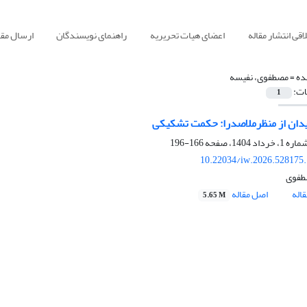
قی انتشار مقاله
اعضای هیات تحریریه
راهنمای نویسندگان
ارسال مقا
ده =
مصطفوی، نفیسه
ات:
1
دان از منظرملاصدرا: حکمت تشکیکی
166-196
10.22034/iw.2026.528175
طفوی
اله
اصل مقاله
5.65 M