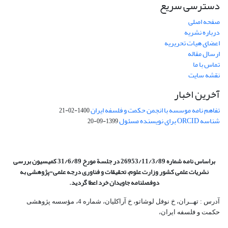
دسترسی سریع
صفحه اصلی
درباره نشریه
اعضای هیات تحریریه
ارسال مقاله
تماس با ما
نقشه سایت
آخرین اخبار
تفاهم نامه موسسه با انجمن حکمت و فلسفه ایران
1400-02-21
شناسه ORCID برای نویسنده مسئول
1399-09-20
براساس نامه شماره 26953/11/3/89 در جلسة مورخ 31/6/89 کمیسیون
بررسی
نشریات علمی کشور وزارت علوم، تحقیقات و فناوری درجه علمی‌-پژوهشی
به
دوفصلنامه جاویدان خرد اعطا گردید.
آدرس : تهــران، خ نوفل لوشاتو، خ آراکلیان، شماره 4،‌ مؤسسه پژوهشی
حکمت و فلسفه ایران،‌