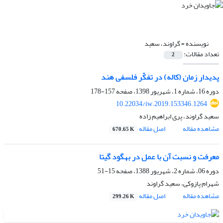
نویسنده =
گراوند، سعید
تعداد مقالات:
2
پدیدار زمان (کاله) در تفکّر فلسفی هند
دوره 16، شماره 1، شهریور 1398، صفحه
157-178
10.22034/iw.2019.153346.1264
سعید گراوند، پری ابراهیم زاده
مشاهده مقاله
اصل مقاله
670.65 K
معرفت و نسبت آن با عمل در بهگود گیتا
دوره 06، شماره 2، شهریور 1388، صفحه
15-51
شهرام پازوکی، سعید گراوند
مشاهده مقاله
اصل مقاله
299.26 K