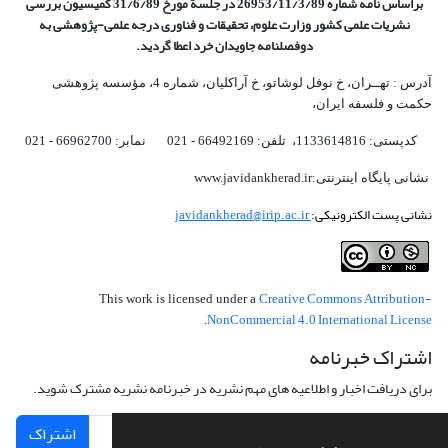
براساس نامه شماره 26953/11/3/89 در جلسة مورخ 31/6/89 کمیسیون
بررسی
نشریات علمی کشور وزارت علوم، تحقیقات و فناوری درجه علمی‌-پژوهشی
به
دوفصلنامه جاویدان خرد اعطا گردید.
آدرس : تهــران، خ نوفل لوشاتو، خ آراکلیان، شماره 4،‌ مؤسسه پژوهشی
حکمت و فلسفه ایران،‌
کدپستی: 1133614816، تلفن: 66492169 - 021 نمابر: 66962700 - 021
نشانی پایگاه اینترنتی:www.javidankherad.ir
نشانی پست الکترونیکی:
javidankherad@irip.ac.ir
Creative Commons Attribution-
This work is licensed under a
NonCommercial 4.0 International License
.
اشتراک خبرنامه
برای دریافت اخبار و اطلاعیه های مهم نشریه در خبرنامه نشریه مشترک شوید.
اشتراک