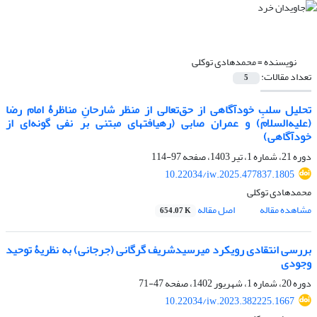
نویسنده =
محمدهادی توکلی
تعداد مقالات:
5
تحلیل سلبِ خودآگاهی از حق‌تعالی از منظر شارحانِ مناظرۀ امام رضا
(علیه‌السلام) و عمران صابی (رهیافتهای مبتنی بر نفی گونه‌ای از
خودآگاهی)
دوره 21، شماره 1، تیر 1403، صفحه
97-114
10.22034/iw.2025.477837.1805
محمدهادی توکلی
مشاهده مقاله
اصل مقاله
654.07 K
بررسی انتقادی رویکرد میرسیدشریف گرگانی (جرجانی) به نظریۀ توحید
وجودی
دوره 20، شماره 1، شهریور 1402، صفحه
47-71
10.22034/iw.2023.382225.1667