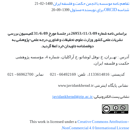
تفاهم نامه موسسه با انجمن حکمت و فلسفه ایران
1400-02-21
شناسه ORCID برای نویسنده مسئول
1399-09-20
براساس نامه شماره 26953/11/3/89 در جلسة مورخ 31/6/89 کمیسیون
بررسی
نشریات علمی کشور وزارت علوم، تحقیقات و فناوری درجه علمی‌-پژوهشی
به
دوفصلنامه جاویدان خرد اعطا گردید.
آدرس : تهــران، خ نوفل لوشاتو، خ آراکلیان، شماره 4،‌ مؤسسه پژوهشی
حکمت و فلسفه ایران،‌
کدپستی: 1133614816، تلفن: 66492169 - 021 نمابر: 66962700 - 021
نشانی پایگاه اینترنتی:www.javidankherad.ir
نشانی پست الکترونیکی:
javidankherad@irip.ac.ir
Creative Commons Attribution-
This work is licensed under a
NonCommercial 4.0 International License
.