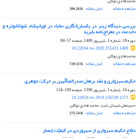
محمدهادی توکلی
مشاهده مقاله
اصل مقاله
396.26 K
بررسی دیدگاه زینر در یکسان‌انگاری «مایا» در اوپانیشاد شوتاشوتره و
«خدعه» در معراج‌نامه بایزید
دوره 18، شماره 1، شهریور 1400، صفحه
57-84
10.22034/iw.2020.255433.1469
محمدهادی توکلی
مشاهده مقاله
اصل مقاله
720.32 K
حکیم سبزواری و نقد برهان صدرالمتألّهین بر حرکت جوهری
دوره 16، شماره 1، شهریور 1398، صفحه
109-134
10.22034/iw.2019.156328.1273
حسینعلی شیدان شید، محمد هادی توکلی
مشاهده مقاله
اصل مقاله
575.54 K
دفاع حکیم سبزواری از سهروردی در کیفیّت اِبصار