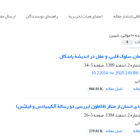
قی انتشار مقاله
اعضای هیات تحریریه
راهنمای نویسندگان
ارسال مقا
ده =
اعوانی، شهین
ات:
4
یمان، سلوک قلبی، و عقل در اندیشة پاسکال
5-34
10.22034/iw.2020.249380
نی
اله
اصل مقاله
966.91 K
ی انسان از منظر افلاطون (بررسی دو رسالة آلکیبیادس و فیلبُس)
5-26
نی
اله
اصل مقاله
279.02 K