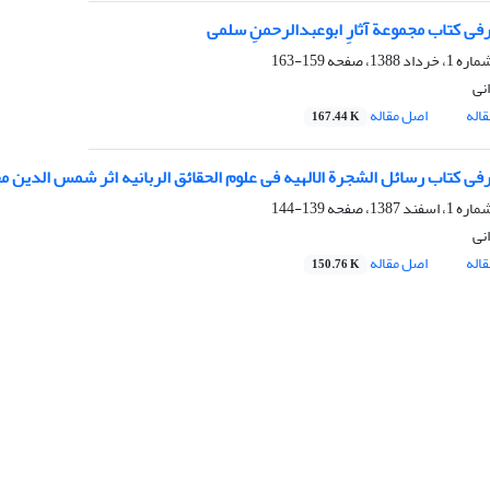
رفی کتاب مجموعة آثارِ ابوعبدالرحمنِ سلمی
159-163
نی
اله
اصل مقاله
167.44 K
رفی کتاب رسائل الشجرة الالهیه فی علوم الحقائق الربانیه اثر شمس الدین
139-144
نی
اله
اصل مقاله
150.76 K