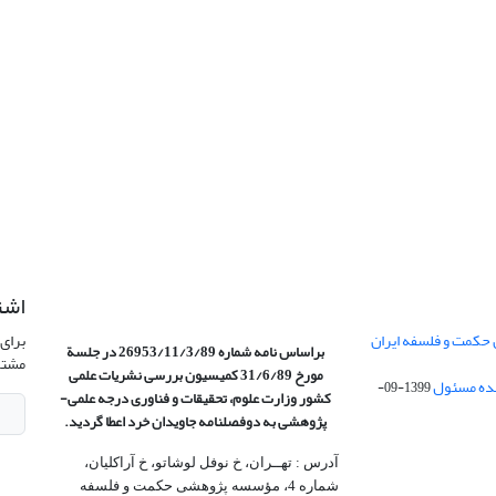
اشت
 حکمت و فلسفه ایران
برای 
براساس نامه شماره 26953/11/3/89 در جلسة
مشتر
مورخ 31/6/89 کمیسیون
بررسی نشریات علمی
1399-09-
کشور وزارت علوم، تحقیقات و فناوری درجه علمی‌-
پژوهشی
به دوفصلنامه جاویدان خرد اعطا گردید.
آدرس : تهــران، خ نوفل لوشاتو، خ آراکلیان،
شماره 4،‌ مؤسسه پژوهشی حکمت و فلسفه