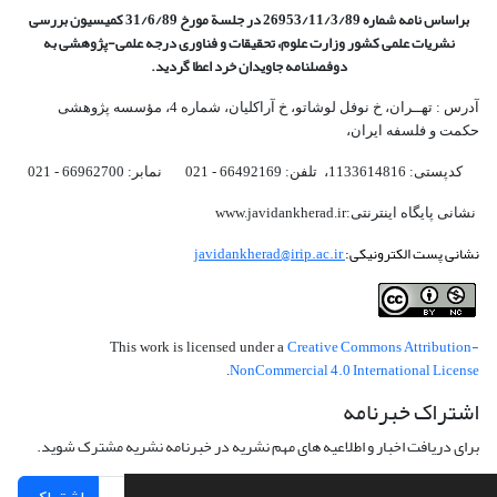
براساس نامه شماره 26953/11/3/89 در جلسة مورخ 31/6/89 کمیسیون
بررسی
نشریات علمی کشور وزارت علوم، تحقیقات و فناوری درجه علمی‌-پژوهشی
به
دوفصلنامه جاویدان خرد اعطا گردید.
آدرس : تهــران، خ نوفل لوشاتو، خ آراکلیان، شماره 4،‌ مؤسسه پژوهشی
حکمت و فلسفه ایران،‌
کدپستی: 1133614816، تلفن: 66492169 - 021 نمابر: 66962700 - 021
نشانی پایگاه اینترنتی:www.javidankherad.ir
نشانی پست الکترونیکی:
javidankherad@irip.ac.ir
Creative Commons Attribution-
This work is licensed under a
NonCommercial 4.0 International License
.
اشتراک خبرنامه
برای دریافت اخبار و اطلاعیه های مهم نشریه در خبرنامه نشریه مشترک شوید.
اشتراک