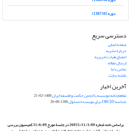
دوره 05 (1387)
دسترسی سریع
صفحه اصلی
درباره نشریه
اعضای هیات تحریریه
ارسال مقاله
تماس با ما
نقشه سایت
آخرین اخبار
تفاهم نامه موسسه با انجمن حکمت و فلسفه ایران
1400-02-21
شناسه ORCID برای نویسنده مسئول
1399-09-20
براساس نامه شماره 26953/11/3/89 در جلسة مورخ 31/6/89 کمیسیون
بررسی
نشریات علمی کشور وزارت علوم، تحقیقات و فناوری درجه علمی‌-پژوهشی
به