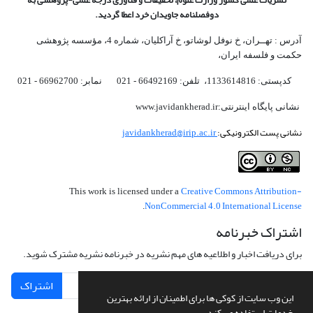
دوفصلنامه جاویدان خرد اعطا گردید.
آدرس : تهــران، خ نوفل لوشاتو، خ آراکلیان، شماره 4،‌ مؤسسه پژوهشی
حکمت و فلسفه ایران،‌
کدپستی: 1133614816، تلفن: 66492169 - 021 نمابر: 66962700 - 021
نشانی پایگاه اینترنتی:www.javidankherad.ir
نشانی پست الکترونیکی:
javidankherad@irip.ac.ir
Creative Commons Attribution-
This work is licensed under a
NonCommercial 4.0 International License
.
اشتراک خبرنامه
برای دریافت اخبار و اطلاعیه های مهم نشریه در خبرنامه نشریه مشترک شوید.
اشتراک
این وب سایت از کوکی ها برای اطمینان از ارائه بهترین
خدمات استفاده می کند.