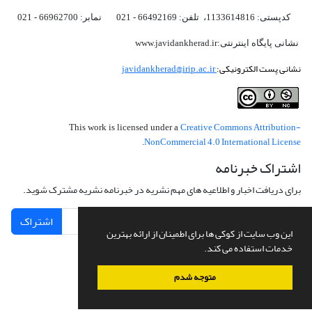
کدپستی: 1133614816، تلفن: 66492169 - 021 نمابر: 66962700 - 021
نشانی پایگاه اینترنتی:www.javidankherad.ir
نشانی پست الکترونیکی:
javidankherad@irip.ac.ir
Creative Commons Attribution-
This work is licensed under a
NonCommercial 4.0 International License
.
اشتراک خبرنامه
برای دریافت اخبار و اطلاعیه های مهم نشریه در خبرنامه نشریه مشترک شوید.
اشتراک
این وب سایت از کوکی ها برای اطمینان از ارائه بهترین
خدمات استفاده می کند.
متوجه شدم
سامانه مدیریت نشریات علمی.
طراحی و پیاده سازی از
سیناوب