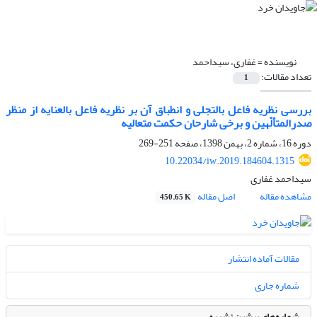
نویسنده =
غفاری، سیداحمد
تعداد مقالات:
1
بررسی نظریه فاعل بالتجلی و انطباق آن بر نظریه فاعل بالعنایه از منظر
صدرالمتألّهین و برخی شارحان حکمت متعالیه
دوره 16، شماره 2، بهمن 1398، صفحه
251-269
10.22034/iw.2019.184604.1315
سیداحمد غفاری
مشاهده مقاله
اصل مقاله
450.65 K
مقالات آماده انتشار
شماره جاری
شماره‌های پیشین نشریه