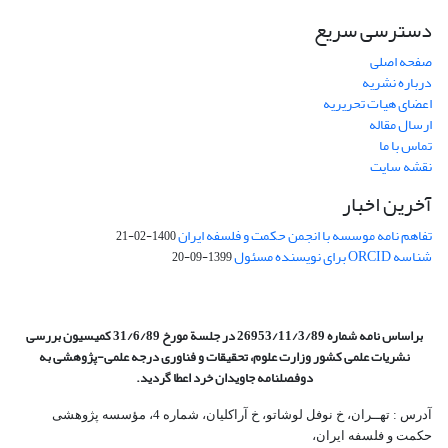
دسترسی سریع
صفحه اصلی
درباره نشریه
اعضای هیات تحریریه
ارسال مقاله
تماس با ما
نقشه سایت
آخرین اخبار
تفاهم نامه موسسه با انجمن حکمت و فلسفه ایران
1400-02-21
شناسه ORCID برای نویسنده مسئول
1399-09-20
براساس نامه شماره 26953/11/3/89 در جلسة مورخ 31/6/89 کمیسیون
بررسی
نشریات علمی کشور وزارت علوم، تحقیقات و فناوری درجه علمی‌-پژوهشی
به
دوفصلنامه جاویدان خرد اعطا گردید.
آدرس : تهــران، خ نوفل لوشاتو، خ آراکلیان، شماره 4،‌ مؤسسه پژوهشی
حکمت و فلسفه ایران،‌