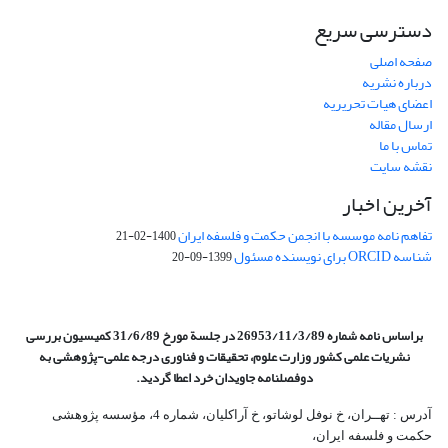
دسترسی سریع
صفحه اصلی
درباره نشریه
اعضای هیات تحریریه
ارسال مقاله
تماس با ما
نقشه سایت
آخرین اخبار
تفاهم نامه موسسه با انجمن حکمت و فلسفه ایران
1400-02-21
شناسه ORCID برای نویسنده مسئول
1399-09-20
براساس نامه شماره 26953/11/3/89 در جلسة مورخ 31/6/89 کمیسیون
بررسی
نشریات علمی کشور وزارت علوم، تحقیقات و فناوری درجه علمی‌-پژوهشی
به
دوفصلنامه جاویدان خرد اعطا گردید.
آدرس : تهــران، خ نوفل لوشاتو، خ آراکلیان، شماره 4،‌ مؤسسه پژوهشی
حکمت و فلسفه ایران،‌