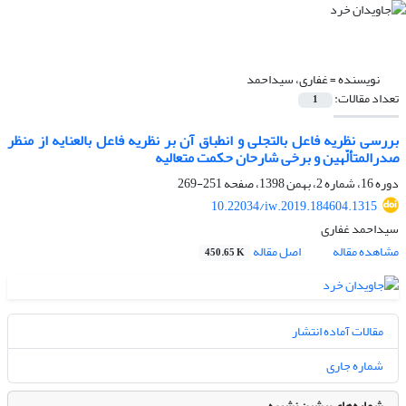
نویسنده =
غفاری، سیداحمد
تعداد مقالات:
1
بررسی نظریه فاعل بالتجلی و انطباق آن بر نظریه فاعل بالعنایه از منظر
صدرالمتألّهین و برخی شارحان حکمت متعالیه
دوره 16، شماره 2، بهمن 1398، صفحه
251-269
10.22034/iw.2019.184604.1315
سیداحمد غفاری
مشاهده مقاله
اصل مقاله
450.65 K
مقالات آماده انتشار
شماره جاری
شماره‌های پیشین نشریه