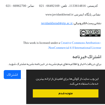
کدپستی: 1133614816، تلفن: 66492169 - 021 نمابر: 66962700 - 021
نشانی پایگاه اینترنتی:www.javidankherad.ir
نشانی پست الکترونیکی:
javidankherad@irip.ac.ir
Creative Commons Attribution-
This work is licensed under a
NonCommercial 4.0 International License
.
اشتراک خبرنامه
برای دریافت اخبار و اطلاعیه های مهم نشریه در خبرنامه نشریه مشترک شوید.
اشتراک
این وب سایت از کوکی ها برای اطمینان از ارائه بهترین
خدمات استفاده می کند.
متوجه شدم
سامانه مدیریت نشریات علمی.
طراحی و پیاده سازی از
سیناوب