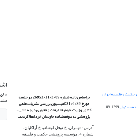
اشت
 حکمت و فلسفه ایران
برای 
براساس نامه شماره 26953/11/3/89 در جلسة
مشتر
مورخ 31/6/89 کمیسیون
بررسی نشریات علمی
1399-09-
کشور وزارت علوم، تحقیقات و فناوری درجه علمی‌-
پژوهشی
به دوفصلنامه جاویدان خرد اعطا گردید.
آدرس : تهــران، خ نوفل لوشاتو، خ آراکلیان،
شماره 4،‌ مؤسسه پژوهشی حکمت و فلسفه