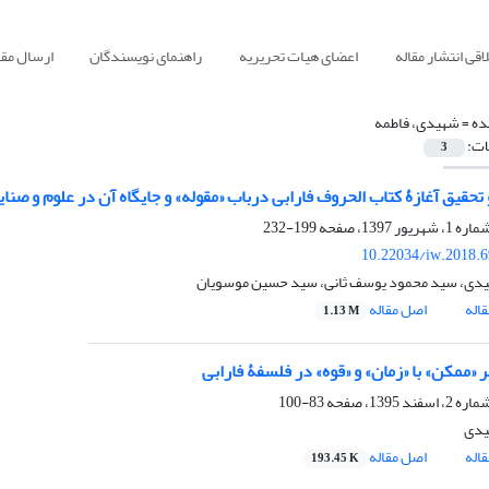
قی انتشار مقاله
اعضای هیات تحریریه
راهنمای نویسندگان
ارسال مقا
ده =
شهیدی، فاطمه
ات:
3
تحقیق آغازۀ کتاب الحروف فارابی درباب «مقوله» و جایگاه آن در علوم و صنای
199-232
10.22034/iw.2018.
یدی، سید محمود یوسف ثانی، سید حسین موسویان
اله
اصل مقاله
1.13 M
 «ممکن» با «زمان» و «قوه» در فلسفۀ فارابی
83-100
یدی
اله
اصل مقاله
193.45 K