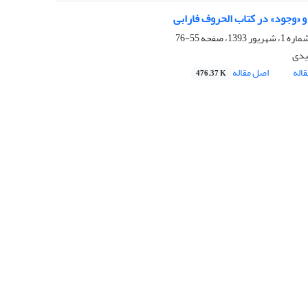
و «وجود» در کتاب الحروف فارابی
55-76
یدی
اله
اصل مقاله
476.37 K