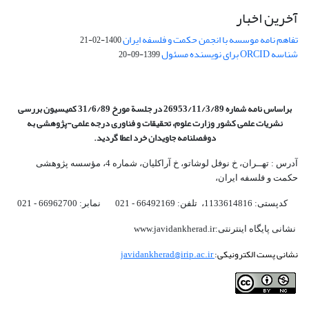
آخرین اخبار
تفاهم نامه موسسه با انجمن حکمت و فلسفه ایران
1400-02-21
شناسه ORCID برای نویسنده مسئول
1399-09-20
براساس نامه شماره 26953/11/3/89 در جلسة مورخ 31/6/89 کمیسیون
بررسی
نشریات علمی کشور وزارت علوم، تحقیقات و فناوری درجه علمی‌-پژوهشی
به
دوفصلنامه جاویدان خرد اعطا گردید.
آدرس : تهــران، خ نوفل لوشاتو، خ آراکلیان، شماره 4،‌ مؤسسه پژوهشی
حکمت و فلسفه ایران،‌
کدپستی: 1133614816، تلفن: 66492169 - 021 نمابر: 66962700 - 021
نشانی پایگاه اینترنتی:www.javidankherad.ir
نشانی پست الکترونیکی:
javidankherad@irip.ac.ir