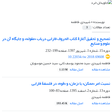
نویسنده =
شهیدی، فاطمه
تعداد مقالات:
3
تصحیح و تحقیق آغازۀ کتاب الحروف فارابی درباب «مقوله» و جایگاه آن در
علوم و صنایع
دوره 15، شماره 1، شهریور 1397، صفحه
199-232
10.22034/iw.2018.69608
فاطمه شهیدی، سید محمود یوسف ثانی، سید حسین موسویان
مشاهده مقاله
اصل مقاله
1.13 M
نسبت امر «ممکن» با «زمان» و «قوه» در فلسفۀ فارابی
دوره 13، شماره 2، اسفند 1395، صفحه
83-100
فاطمه شهیدی
مشاهده مقاله
اصل مقاله
193.45 K