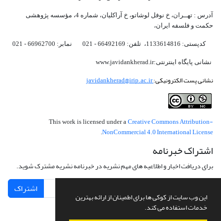
آدرس : تهــران، خ نوفل لوشاتو، خ آراکلیان، شماره 4،‌ مؤسسه پژوهشی
حکمت و فلسفه ایران،‌
کدپستی: 1133614816، تلفن: 66492169 - 021 نمابر: 66962700 - 021
نشانی پایگاه اینترنتی:www.javidankherad.ir
نشانی پست الکترونیکی:
javidankherad@irip.ac.ir
Creative Commons Attribution-
This work is licensed under a
NonCommercial 4.0 International License
.
اشتراک خبرنامه
برای دریافت اخبار و اطلاعیه های مهم نشریه در خبرنامه نشریه مشترک شوید.
اشتراک
این وب سایت از کوکی ها برای اطمینان از ارائه بهترین
خدمات استفاده می کند.