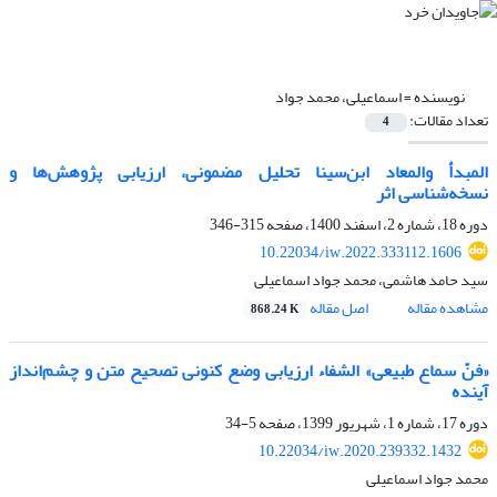
نویسنده =
اسماعیلی، محمد جواد
تعداد مقالات:
4
المبدأ والمعاد ابن‌سینا تحلیل مضمونی، ارزیابی پژوهش‌ها و
نسخه‌شناسی اثر
دوره 18، شماره 2، اسفند 1400، صفحه
315-346
10.22034/iw.2022.333112.1606
سید حامد هاشمی، محمد جواد اسماعیلی
مشاهده مقاله
اصل مقاله
868.24 K
«فنّ سماع طبیعی» الشفاء ارزیابی وضع کنونی تصحیح متن و چشم‌انداز
آینده
دوره 17، شماره 1، شهریور 1399، صفحه
5-34
10.22034/iw.2020.239332.1432
محمد جواد اسماعیلی