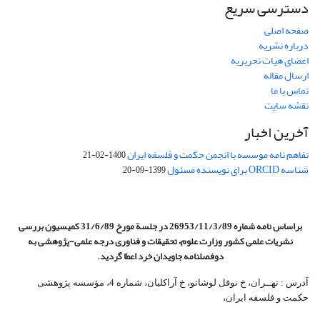
دسترسی سریع
صفحه اصلی
درباره نشریه
اعضای هیات تحریریه
ارسال مقاله
تماس با ما
نقشه سایت
آخرین اخبار
تفاهم نامه موسسه با انجمن حکمت و فلسفه ایران
1400-02-21
شناسه ORCID برای نویسنده مسئول
1399-09-20
براساس نامه شماره 26953/11/3/89 در جلسة مورخ 31/6/89 کمیسیون
بررسی
نشریات علمی کشور وزارت علوم، تحقیقات و فناوری درجه علمی‌-پژوهشی
به
دوفصلنامه جاویدان خرد اعطا گردید.
آدرس : تهــران، خ نوفل لوشاتو، خ آراکلیان، شماره 4،‌ مؤسسه پژوهشی
حکمت و فلسفه ایران،‌