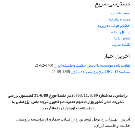
دسترسی سریع
صفحه اصلی
درباره نشریه
اعضای هیات تحریریه
ارسال مقاله
تماس با ما
نقشه سایت
آخرین اخبار
تفاهم نامه موسسه با انجمن حکمت و فلسفه ایران
1400-02-21
شناسه ORCID برای نویسنده مسئول
1399-09-20
براساس نامه شماره 26953/11/3/89 در جلسة مورخ 31/6/89 کمیسیون
بررسی
نشریات علمی کشور وزارت علوم، تحقیقات و فناوری درجه علمی‌-پژوهشی
به
دوفصلنامه جاویدان خرد اعطا گردید.
آدرس : تهــران، خ نوفل لوشاتو، خ آراکلیان، شماره 4،‌ مؤسسه پژوهشی
حکمت و فلسفه ایران،‌