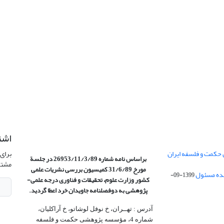
اشت
 حکمت و فلسفه ایران
برای 
براساس نامه شماره 26953/11/3/89 در جلسة
مشتر
مورخ 31/6/89 کمیسیون
بررسی نشریات علمی
1399-09-
کشور وزارت علوم، تحقیقات و فناوری درجه علمی‌-
پژوهشی
به دوفصلنامه جاویدان خرد اعطا گردید.
آدرس : تهــران، خ نوفل لوشاتو، خ آراکلیان،
شماره 4،‌ مؤسسه پژوهشی حکمت و فلسفه