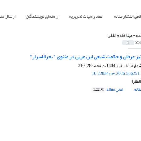
قی انتشار مقاله
اعضای هیات تحریریه
راهنمای نویسندگان
ارسال مقا
ده =
مینا خادم الفقرا
ات:
1
ثیر عرفان و حکمت شیعی ابن عربی در مثنوی " بحرالاسرار"
285-310
10.22034/iw.2026.556251
لفقرا
اله
اصل مقاله
1.22 M