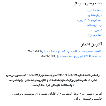
دسترسی سریع
صفحه اصلی
درباره نشریه
اعضای هیات تحریریه
ارسال مقاله
تماس با ما
نقشه سایت
آخرین اخبار
تفاهم نامه موسسه با انجمن حکمت و فلسفه ایران
1400-02-21
شناسه ORCID برای نویسنده مسئول
1399-09-20
براساس نامه شماره 26953/11/3/89 در جلسة مورخ 31/6/89 کمیسیون
بررسی
نشریات علمی کشور وزارت علوم، تحقیقات و فناوری درجه علمی‌-پژوهشی
به
دوفصلنامه جاویدان خرد اعطا گردید.
آدرس : تهــران، خ نوفل لوشاتو، خ آراکلیان، شماره 4،‌ مؤسسه پژوهشی
حکمت و فلسفه ایران،‌