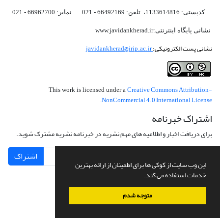
کدپستی: 1133614816، تلفن: 66492169 - 021 نمابر: 66962700 - 021
نشانی پایگاه اینترنتی:www.javidankherad.ir
نشانی پست الکترونیکی:
javidankherad@irip.ac.ir
Creative Commons Attribution-
This work is licensed under a
NonCommercial 4.0 International License
.
اشتراک خبرنامه
برای دریافت اخبار و اطلاعیه های مهم نشریه در خبرنامه نشریه مشترک شوید.
اشتراک
این وب سایت از کوکی ها برای اطمینان از ارائه بهترین
خدمات استفاده می کند.
متوجه شدم
سامانه مدیریت نشریات علمی.
طراحی و پیاده سازی از
سیناوب