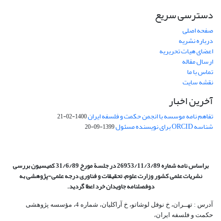
دسترسی سریع
صفحه اصلی
درباره نشریه
اعضای هیات تحریریه
ارسال مقاله
تماس با ما
نقشه سایت
آخرین اخبار
تفاهم نامه موسسه با انجمن حکمت و فلسفه ایران
1400-02-21
شناسه ORCID برای نویسنده مسئول
1399-09-20
براساس نامه شماره 26953/11/3/89 در جلسة مورخ 31/6/89 کمیسیون
بررسی
نشریات علمی کشور وزارت علوم، تحقیقات و فناوری درجه علمی‌-پژوهشی
به
دوفصلنامه جاویدان خرد اعطا گردید.
آدرس : تهــران، خ نوفل لوشاتو، خ آراکلیان، شماره 4،‌ مؤسسه پژوهشی
حکمت و فلسفه ایران،‌