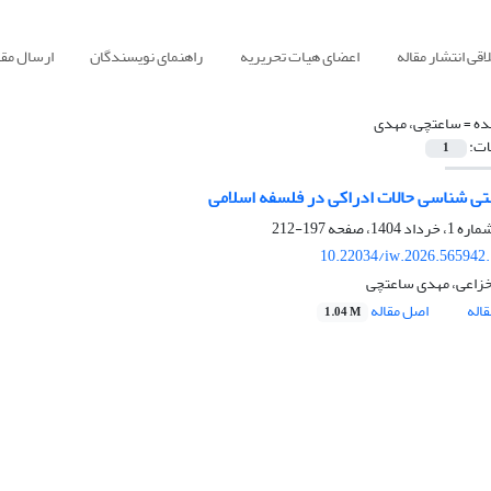
قی انتشار مقاله
اعضای هیات تحریریه
راهنمای نویسندگان
ارسال مقا
ده =
ساعتچی، مهدی
ات:
1
ی شناسی حالات ادراکی در فلسفه اسلامی
197-212
10.22034/iw.2026.565942
 خزاعی، مهدی ساعتچی
اله
اصل مقاله
1.04 M