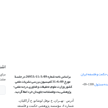
اشت
 حکمت و فلسفه ایران
برای 
براساس نامه شماره 26953/11/3/89 در جلسة
مشتر
مورخ 31/6/89 کمیسیون
بررسی نشریات علمی
1399-09-
کشور وزارت علوم، تحقیقات و فناوری درجه علمی‌-
پژوهشی
به دوفصلنامه جاویدان خرد اعطا گردید.
آدرس : تهــران، خ نوفل لوشاتو، خ آراکلیان،
شماره 4،‌ مؤسسه پژوهشی حکمت و فلسفه