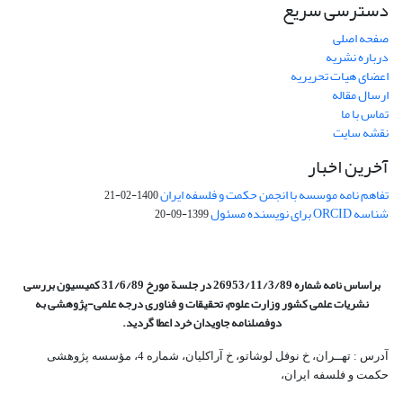
دسترسی سریع
صفحه اصلی
درباره نشریه
اعضای هیات تحریریه
ارسال مقاله
تماس با ما
نقشه سایت
آخرین اخبار
تفاهم نامه موسسه با انجمن حکمت و فلسفه ایران
1400-02-21
شناسه ORCID برای نویسنده مسئول
1399-09-20
براساس نامه شماره 26953/11/3/89 در جلسة مورخ 31/6/89 کمیسیون
بررسی
نشریات علمی کشور وزارت علوم، تحقیقات و فناوری درجه علمی‌-پژوهشی
به
دوفصلنامه جاویدان خرد اعطا گردید.
آدرس : تهــران، خ نوفل لوشاتو، خ آراکلیان، شماره 4،‌ مؤسسه پژوهشی
حکمت و فلسفه ایران،‌