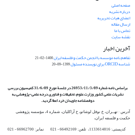
صفحه اصلی
درباره نشریه
اعضای هیات تحریریه
ارسال مقاله
تماس با ما
نقشه سایت
آخرین اخبار
تفاهم نامه موسسه با انجمن حکمت و فلسفه ایران
1400-02-21
شناسه ORCID برای نویسنده مسئول
1399-09-20
براساس نامه شماره 26953/11/3/89 در جلسة مورخ 31/6/89 کمیسیون
بررسی
نشریات علمی کشور وزارت علوم، تحقیقات و فناوری درجه علمی‌-پژوهشی
به
دوفصلنامه جاویدان خرد اعطا گردید.
آدرس : تهــران، خ نوفل لوشاتو، خ آراکلیان، شماره 4،‌ مؤسسه پژوهشی
حکمت و فلسفه ایران،‌
کدپستی: 1133614816، تلفن: 66492169 - 021 نمابر: 66962700 - 021