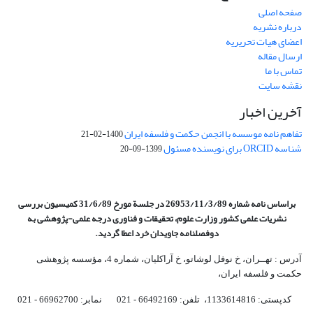
صفحه اصلی
درباره نشریه
اعضای هیات تحریریه
ارسال مقاله
تماس با ما
نقشه سایت
آخرین اخبار
تفاهم نامه موسسه با انجمن حکمت و فلسفه ایران
1400-02-21
شناسه ORCID برای نویسنده مسئول
1399-09-20
براساس نامه شماره 26953/11/3/89 در جلسة مورخ 31/6/89 کمیسیون
بررسی
نشریات علمی کشور وزارت علوم، تحقیقات و فناوری درجه علمی‌-پژوهشی
به
دوفصلنامه جاویدان خرد اعطا گردید.
آدرس : تهــران، خ نوفل لوشاتو، خ آراکلیان، شماره 4،‌ مؤسسه پژوهشی
حکمت و فلسفه ایران،‌
کدپستی: 1133614816، تلفن: 66492169 - 021 نمابر: 66962700 - 021