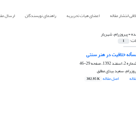
قی انتشار مقاله
اعضای هیات تحریریه
راهنمای نویسندگان
ارسال مقا
ده =
پیروزرام، شهریار
ات:
1
أله خلاقیت در هنر سنتی
29-46
وزرام، سعید بینای مطلق
اله
اصل مقاله
302.95 K