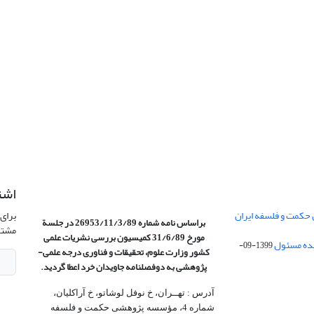
اشت
 حکمت و فلسفه ایران
برای 
براساس نامه شماره 26953/11/3/89 در جلسة
مشتر
مورخ 31/6/89 کمیسیون
بررسی نشریات علمی
1399-09-
کشور وزارت علوم، تحقیقات و فناوری درجه علمی‌-
پژوهشی
به دوفصلنامه جاویدان خرد اعطا گردید.
آدرس : تهــران، خ نوفل لوشاتو، خ آراکلیان،
شماره 4،‌ مؤسسه پژوهشی حکمت و فلسفه