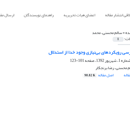
قی انتشار مقاله
اعضای هیات تحریریه
راهنمای نویسندگان
ارسال مقا
ده =
سالم محسنی، محمد
ات:
1
رسی رویکردهای بی‌نیازی وجود خدا از استدلال
101-123
 محسنی، رضا برنجکار
اله
اصل مقاله
98.82 K