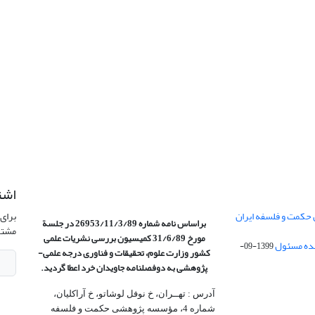
اشت
 حکمت و فلسفه ایران
برای 
براساس نامه شماره 26953/11/3/89 در جلسة
مشتر
مورخ 31/6/89 کمیسیون
بررسی نشریات علمی
1399-09-
کشور وزارت علوم، تحقیقات و فناوری درجه علمی‌-
پژوهشی
به دوفصلنامه جاویدان خرد اعطا گردید.
آدرس : تهــران، خ نوفل لوشاتو، خ آراکلیان،
شماره 4،‌ مؤسسه پژوهشی حکمت و فلسفه