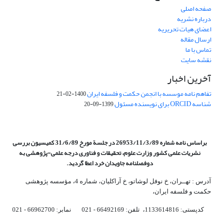
صفحه اصلی
درباره نشریه
اعضای هیات تحریریه
ارسال مقاله
تماس با ما
نقشه سایت
آخرین اخبار
تفاهم نامه موسسه با انجمن حکمت و فلسفه ایران
1400-02-21
شناسه ORCID برای نویسنده مسئول
1399-09-20
براساس نامه شماره 26953/11/3/89 در جلسة مورخ 31/6/89 کمیسیون
بررسی
نشریات علمی کشور وزارت علوم، تحقیقات و فناوری درجه علمی‌-پژوهشی
به
دوفصلنامه جاویدان خرد اعطا گردید.
آدرس : تهــران، خ نوفل لوشاتو، خ آراکلیان، شماره 4،‌ مؤسسه پژوهشی
حکمت و فلسفه ایران،‌
کدپستی: 1133614816، تلفن: 66492169 - 021 نمابر: 66962700 - 021