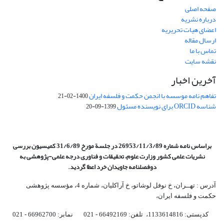
صفحه اصلی
درباره نشریه
اعضای هیات تحریریه
ارسال مقاله
تماس با ما
نقشه سایت
آخرین اخبار
تفاهم نامه موسسه با انجمن حکمت و فلسفه ایران
1400-02-21
شناسه ORCID برای نویسنده مسئول
1399-09-20
براساس نامه شماره 26953/11/3/89 در جلسة مورخ 31/6/89 کمیسیون
بررسی
نشریات علمی کشور وزارت علوم، تحقیقات و فناوری درجه علمی‌-پژوهشی
به
دوفصلنامه جاویدان خرد اعطا گردید.
آدرس : تهــران، خ نوفل لوشاتو، خ آراکلیان، شماره 4،‌ مؤسسه پژوهشی
حکمت و فلسفه ایران،‌
کدپستی: 1133614816، تلفن: 66492169 - 021 نمابر: 66962700 - 021