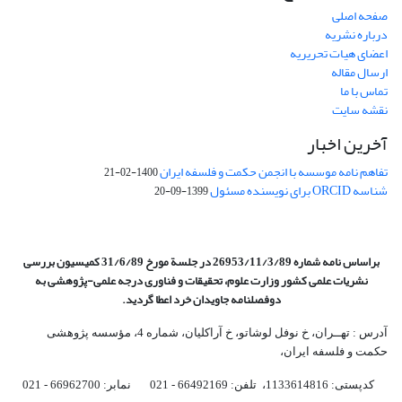
صفحه اصلی
درباره نشریه
اعضای هیات تحریریه
ارسال مقاله
تماس با ما
نقشه سایت
آخرین اخبار
تفاهم نامه موسسه با انجمن حکمت و فلسفه ایران
1400-02-21
شناسه ORCID برای نویسنده مسئول
1399-09-20
براساس نامه شماره 26953/11/3/89 در جلسة مورخ 31/6/89 کمیسیون
بررسی
نشریات علمی کشور وزارت علوم، تحقیقات و فناوری درجه علمی‌-پژوهشی
به
دوفصلنامه جاویدان خرد اعطا گردید.
آدرس : تهــران، خ نوفل لوشاتو، خ آراکلیان، شماره 4،‌ مؤسسه پژوهشی
حکمت و فلسفه ایران،‌
کدپستی: 1133614816، تلفن: 66492169 - 021 نمابر: 66962700 - 021