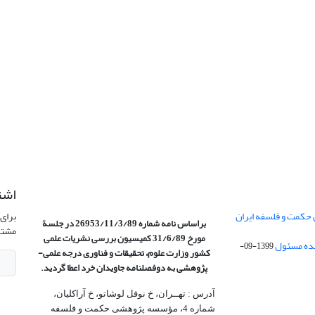
اشت
 حکمت و فلسفه ایران
برای 
براساس نامه شماره 26953/11/3/89 در جلسة
مشتر
مورخ 31/6/89 کمیسیون
بررسی نشریات علمی
1399-09-
کشور وزارت علوم، تحقیقات و فناوری درجه علمی‌-
پژوهشی
به دوفصلنامه جاویدان خرد اعطا گردید.
آدرس : تهــران، خ نوفل لوشاتو، خ آراکلیان،
شماره 4،‌ مؤسسه پژوهشی حکمت و فلسفه