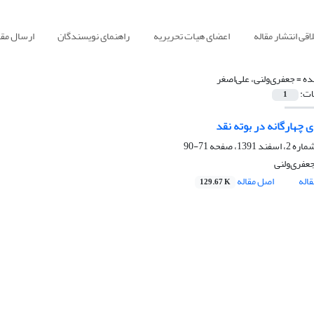
قی انتشار مقاله
اعضای هیات تحریریه
راهنمای نویسندگان
ارسال مقا
ده =
جعفری‌ولنی، علی‌اصغر
ات:
1
 چهارگانه در بوته نقد
71-90
جعفری‌ولنی
اله
اصل مقاله
129.67 K