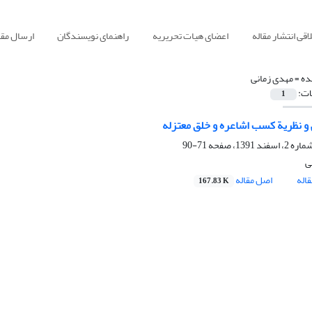
قی انتشار مقاله
اعضای هیات تحریریه
راهنمای نویسندگان
ارسال مقا
ده =
مهدی زمانی
ات:
1
 و نظریة کسب اشاعره و خلق معتزله
71-90
ی
اله
اصل مقاله
167.83 K