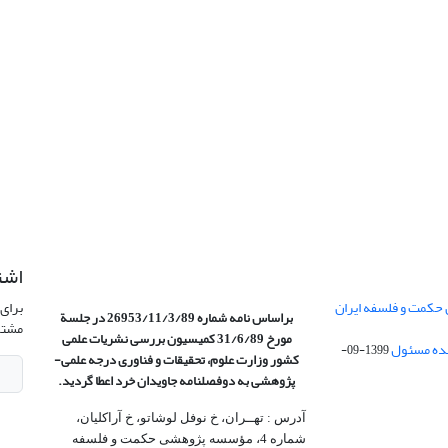
اشت
 حکمت و فلسفه ایران
برای 
براساس نامه شماره 26953/11/3/89 در جلسة
مشتر
مورخ 31/6/89 کمیسیون
بررسی نشریات علمی
1399-09-
کشور وزارت علوم، تحقیقات و فناوری درجه علمی‌-
پژوهشی
به دوفصلنامه جاویدان خرد اعطا گردید.
آدرس : تهــران، خ نوفل لوشاتو، خ آراکلیان،
شماره 4،‌ مؤسسه پژوهشی حکمت و فلسفه