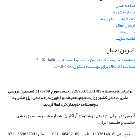
صفحه اصلی
درباره نشریه
اعضای هیات تحریریه
ارسال مقاله
تماس با ما
نقشه سایت
آخرین اخبار
تفاهم نامه موسسه با انجمن حکمت و فلسفه ایران
1400-02-21
شناسه ORCID برای نویسنده مسئول
1399-09-20
براساس نامه شماره 26953/11/3/89 در جلسة مورخ 31/6/89 کمیسیون
بررسی
نشریات علمی کشور وزارت علوم، تحقیقات و فناوری درجه علمی‌-پژوهشی
به
دوفصلنامه جاویدان خرد اعطا گردید.
آدرس : تهــران، خ نوفل لوشاتو، خ آراکلیان، شماره 4،‌ مؤسسه پژوهشی
حکمت و فلسفه ایران،‌
کدپستی: 1133614816، تلفن: 66492169 - 021 نمابر: 66962700 - 021