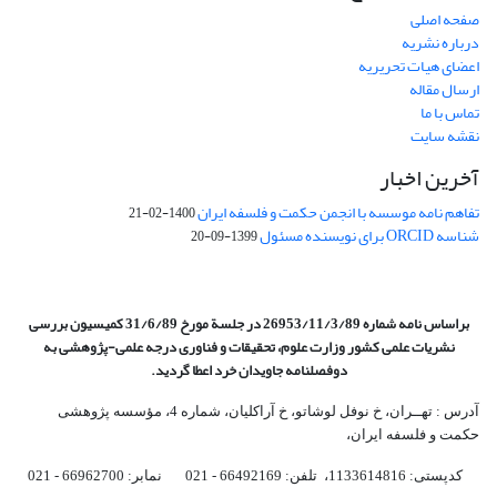
صفحه اصلی
درباره نشریه
اعضای هیات تحریریه
ارسال مقاله
تماس با ما
نقشه سایت
آخرین اخبار
تفاهم نامه موسسه با انجمن حکمت و فلسفه ایران
1400-02-21
شناسه ORCID برای نویسنده مسئول
1399-09-20
براساس نامه شماره 26953/11/3/89 در جلسة مورخ 31/6/89 کمیسیون
بررسی
نشریات علمی کشور وزارت علوم، تحقیقات و فناوری درجه علمی‌-پژوهشی
به
دوفصلنامه جاویدان خرد اعطا گردید.
آدرس : تهــران، خ نوفل لوشاتو، خ آراکلیان، شماره 4،‌ مؤسسه پژوهشی
حکمت و فلسفه ایران،‌
کدپستی: 1133614816، تلفن: 66492169 - 021 نمابر: 66962700 - 021